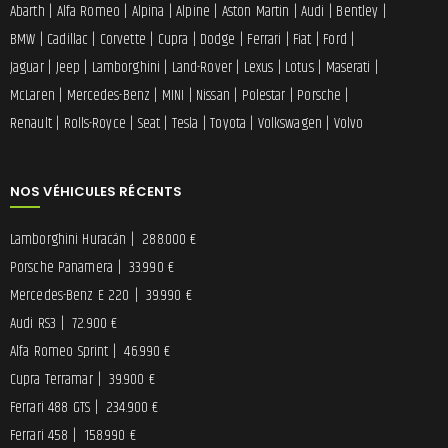
Abarth
|
Alfa Romeo
|
Alpina
|
Alpine
|
Aston Martin
|
Audi
|
Bentley
|
BMW
|
Cadillac
|
Corvette
|
Cupra
|
Dodge
|
Ferrari
|
Fiat
|
Ford
|
Jaguar
|
Jeep
|
Lamborghini
|
Land-Rover
|
Lexus
|
Lotus
|
Maserati
|
McLaren
|
Mercedes-Benz
|
MINI
|
Nissan
|
Polestar
|
Porsche
|
Renault
|
Rolls-Royce
|
Seat
|
Tesla
|
Toyota
|
Volkswagen
|
Volvo
NOS VÉHICULES RÉCENTS
Lamborghini Huracán
|
288.000 €
Porsche Panamera
|
33.990 €
Mercedes-Benz E 220
|
39.990 €
Audi RS3
|
72.900 €
Alfa Romeo Sprint
|
46.990 €
Cupra Terramar
|
39.900 €
Ferrari 488 GTS
|
234.900 €
Ferrari 458
|
158.990 €