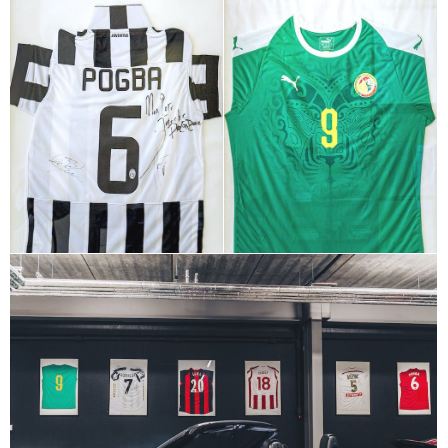
+
+
+