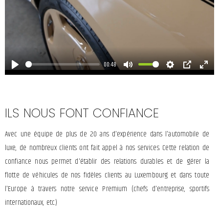
00:48
Play
Mute
Settings
PIP
Enter
fulls
ILS NOUS FONT CONFIANCE
Avec une équipe de plus de 20 ans d'expérience dans l'automobile de
luxe, de nombreux clients ont fait appel à nos services. Cette relation de
confiance nous permet d'établir des relations durables et de gérer la
+
+
flotte de véhicules de nos fidèles clients au Luxembourg et dans toute
l'Europe à travers notre service Premium (chefs d'entreprise, sportifs
internationaux, etc.)