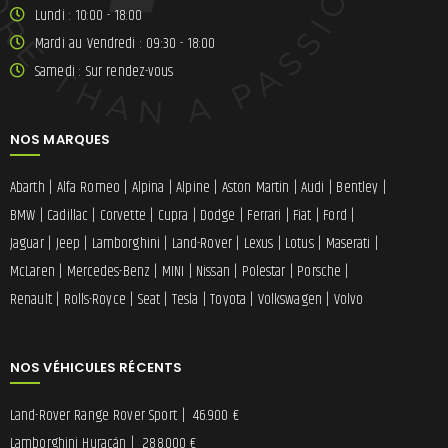
Lundi : 10:00 - 18:00
Mardi au Vendredi : 09:30 - 18:00
Samedi : Sur rendez-vous
NOS MARQUES
Abarth
|
Alfa Romeo
|
Alpina
|
Alpine
|
Aston Martin
|
Audi
|
Bentley
|
BMW
|
Cadillac
|
Corvette
|
Cupra
|
Dodge
|
Ferrari
|
Fiat
|
Ford
|
Jaguar
|
Jeep
|
Lamborghini
|
Land-Rover
|
Lexus
|
Lotus
|
Maserati
|
McLaren
|
Mercedes-Benz
|
MINI
|
Nissan
|
Polestar
|
Porsche
|
Renault
|
Rolls-Royce
|
Seat
|
Tesla
|
Toyota
|
Volkswagen
|
Volvo
NOS VÉHICULES RÉCENTS
Land-Rover Range Rover Sport
|
46.900 €
Lamborghini Huracán
|
288.000 €