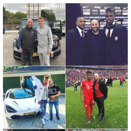
+
+
+
+