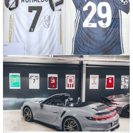
+
+
+