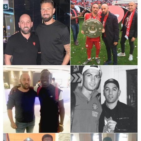
+
+
+
+