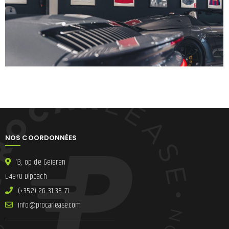
NOS COORDONNÉES
13, op de Geieren
L-4970 Dippach
(+352) 26 31 35 71
ni
lracorp@of
moc.esae