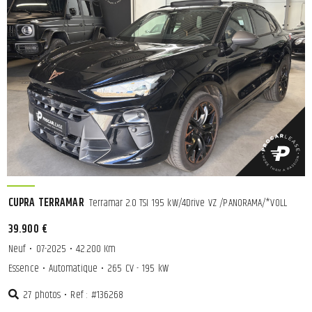
CUPRA TERRAMAR
Terramar 2.0 TSI 195 kW/4Drive VZ /PANORAMA/*VOLL
39.900 €
Neuf
•
07-2025
•
42.200 Km
Essence
•
Automatique
•
265 CV - 195 kW
27 photos
•
Ref : #136268