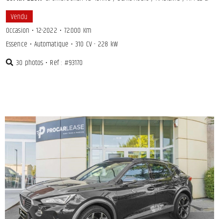
Vendu
Occasion
•
12-2022
•
72.000 Km
Essence
•
Automatique
•
310 CV - 228 kW
30 photos
•
Ref : #93170