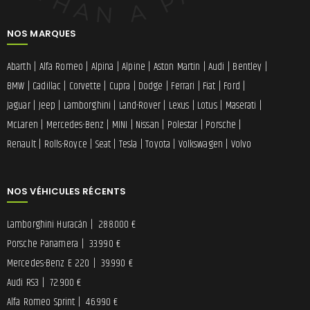
NOS MARQUES
Abarth
|
Alfa Romeo
|
Alpina
|
Alpine
|
Aston Martin
|
Audi
|
Bentley
|
BMW
|
Cadillac
|
Corvette
|
Cupra
|
Dodge
|
Ferrari
|
Fiat
|
Ford
|
Jaguar
|
Jeep
|
Lamborghini
|
Land-Rover
|
Lexus
|
Lotus
|
Maserati
|
McLaren
|
Mercedes-Benz
|
MINI
|
Nissan
|
Polestar
|
Porsche
|
Renault
|
Rolls-Royce
|
Seat
|
Tesla
|
Toyota
|
Volkswagen
|
Volvo
NOS VÉHICULES RÉCENTS
Lamborghini Huracán
|
288.000 €
Porsche Panamera
|
33.990 €
Mercedes-Benz E 220
|
39.990 €
Audi RS3
|
72.900 €
Alfa Romeo Sprint
|
46.990 €