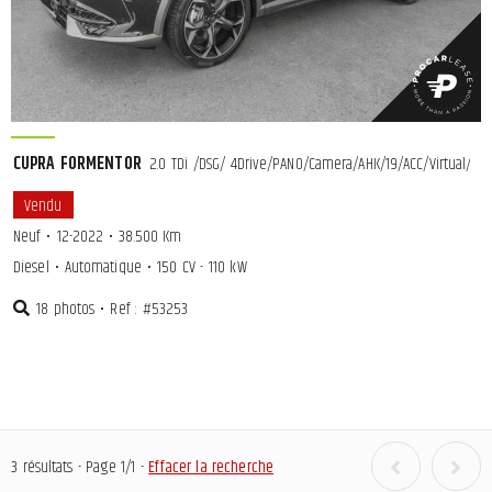
CUPRA FORMENTOR
2.0 TDi /DSG/ 4Drive/PANO/Camera/AHK/19/ACC/Virtual/VOL
Vendu
Neuf
•
12-2022
•
38.500 Km
Diesel
•
Automatique
•
150 CV - 110 kW
18 photos
•
Ref : #53253
3 résultats - Page 1/1 -
Effacer la recherche