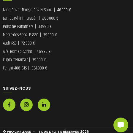
Land-Rover Range Rover Sport
|
46.900 €
Lamborghini Huracán
|
288.000 €
Porsche Panamera
|
33.990 €
Mercedes-Benz E 220
|
39.990 €
Audi RS3
|
72.900 €
Alfa Romeo Sprint
|
46.990 €
Cupra Terramar
|
39.900 €
Ferrari 488 GTS
|
234.900 €
SUIVEZ-NOUS
© PROCARLEASE
•
TOUS DROITS RÉSERVÉS 2026