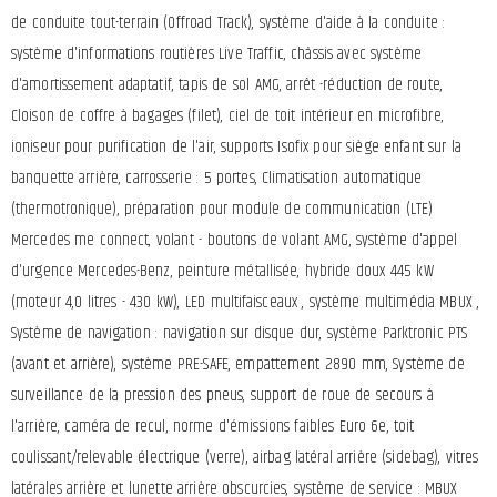
de conduite tout-terrain (Offroad Track), système d'aide à la conduite :
système d'informations routières Live Traffic, châssis avec système
d'amortissement adaptatif, tapis de sol AMG, arrêt -réduction de route,
Cloison de coffre à bagages (filet), ciel de toit intérieur en microfibre,
ioniseur pour purification de l'air, supports Isofix pour siège enfant sur la
banquette arrière, carrosserie : 5 portes, Climatisation automatique
(thermotronique), préparation pour module de communication (LTE)
Mercedes me connect, volant - boutons de volant AMG, système d'appel
d'urgence Mercedes-Benz, peinture métallisée, hybride doux 445 kW
(moteur 4,0 litres - 430 kW), LED multifaisceaux , système multimédia MBUX ,
Système de navigation : navigation sur disque dur, système Parktronic PTS
(avant et arrière), système PRE-SAFE, empattement 2890 mm, Système de
surveillance de la pression des pneus, support de roue de secours à
l'arrière, caméra de recul, norme d'émissions faibles Euro 6e, toit
coulissant/relevable électrique (verre), airbag latéral arrière (sidebag), vitres
latérales arrière et lunette arrière obscurcies, système de service : MBUX