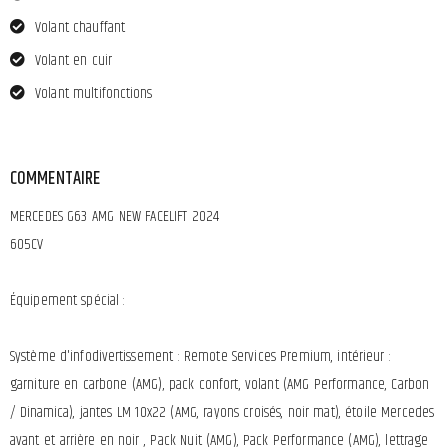
Volant chauffant
Volant en cuir
Volant multifonctions
COMMENTAIRE
MERCEDES G63 AMG NEW FACELIFT 2024
605CV
Équipement spécial :
Système d'infodivertissement : Remote Services Premium, intérieur :
garniture en carbone (AMG), pack confort, volant (AMG Performance, Carbon
/ Dinamica), jantes LM 10x22 (AMG, rayons croisés, noir mat), étoile Mercedes
avant et arrière en noir , Pack Nuit (AMG), Pack Performance (AMG), lettrage