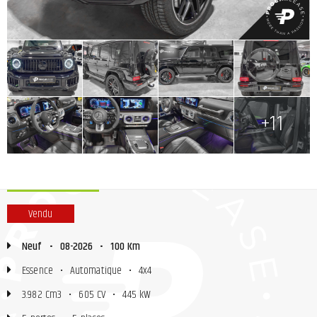
+
+
+
+
+
+
+
+11
Vendu
Neuf
•
08-2026
•
100 Km
Essence
•
Automatique
•
4x4
3.982 Cm3
•
605 CV
•
445 kW