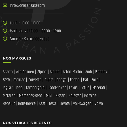
ni
lracorp@of
moc.esae
Lundi : 10:00 - 18:00
Mardi au Vendredi : 09:30 - 18:00
Samedi : Sur rendez-vous
NOS MARQUES
Abarth
|
Alfa Romeo
|
Alpina
|
Alpine
|
Aston Martin
|
Audi
|
Bentley
|
BMW
|
Cadillac
|
Corvette
|
Cupra
|
Dodge
|
Ferrari
|
Fiat
|
Ford
|
Jaguar
|
Jeep
|
Lamborghini
|
Land-Rover
|
Lexus
|
Lotus
|
Maserati
|
McLaren
|
Mercedes-Benz
|
MINI
|
Nissan
|
Polestar
|
Porsche
|
Renault
|
Rolls-Royce
|
Seat
|
Tesla
|
Toyota
|
Volkswagen
|
Volvo
NOS VÉHICULES RÉCENTS