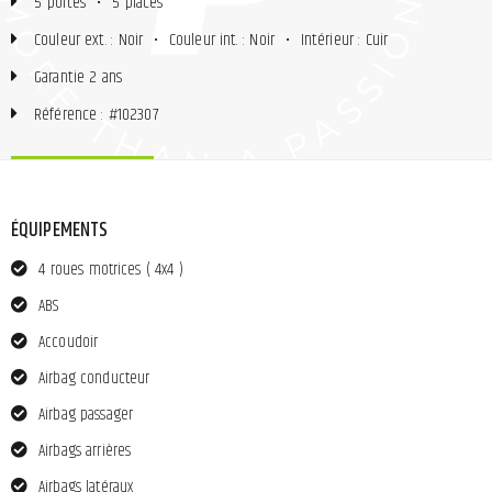
5 portes
•
5 places
Couleur ext. : Noir
•
Couleur int. : Noir
•
Intérieur : Cuir
Garantie 2 ans
Référence : #102307
ÉQUIPEMENTS
4 roues motrices ( 4x4 )
ABS
Accoudoir
Airbag conducteur
Airbag passager
Airbags arrières
Airbags latéraux