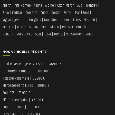
Abarth
|
Alfa Romeo
|
Alpina
|
Alpine
|
Aston Martin
|
Audi
|
Bentley
|
BMW
|
Cadillac
|
Corvette
|
Cupra
|
Dodge
|
Ferrari
|
Fiat
|
Ford
|
Jaguar
|
Jeep
|
Lamborghini
|
Land-Rover
|
Lexus
|
Lotus
|
Maserati
|
McLaren
|
Mercedes-Benz
|
MINI
|
Nissan
|
Polestar
|
Porsche
|
Renault
|
Rolls-Royce
|
Seat
|
Tesla
|
Toyota
|
Volkswagen
|
Volvo
NOS VÉHICULES RÉCENTS
Land-Rover Range Rover Sport
|
46.900 €
Lamborghini Huracán
|
288.000 €
Porsche Panamera
|
33.990 €
Mercedes-Benz E 220
|
39.990 €
Audi RS3
|
72.900 €
Alfa Romeo Sprint
|
46.990 €
Cupra Terramar
|
39.900 €
Ferrari 488 GTS
|
234.900 €