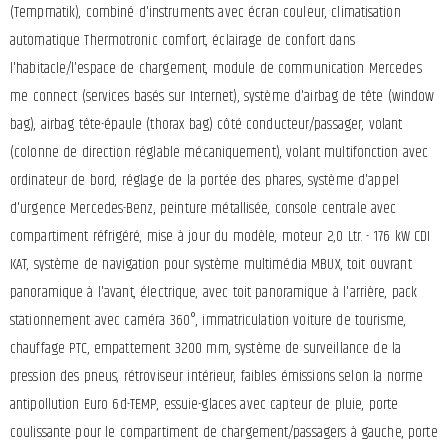
(Tempmatik), combiné d'instruments avec écran couleur, climatisation
automatique Thermotronic comfort, éclairage de confort dans
l'habitacle/l'espace de chargement, module de communication Mercedes
me connect (services basés sur Internet), système d'airbag de tête (window
bag), airbag tête-épaule (thorax bag) côté conducteur/passager, volant
(colonne de direction réglable mécaniquement), volant multifonction avec
ordinateur de bord, réglage de la portée des phares, système d'appel
d'urgence Mercedes-Benz, peinture métallisée, console centrale avec
compartiment réfrigéré, mise à jour du modèle, moteur 2,0 Ltr. - 176 kW CDI
KAT, système de navigation pour système multimédia MBUX, toit ouvrant
panoramique à l'avant, électrique, avec toit panoramique à l'arrière, pack
stationnement avec caméra 360°, immatriculation voiture de tourisme,
chauffage PTC, empattement 3200 mm, système de surveillance de la
pression des pneus, rétroviseur intérieur, faibles émissions selon la norme
antipollution Euro 6d-TEMP, essuie-glaces avec capteur de pluie, porte
coulissante pour le compartiment de chargement/passagers à gauche, porte