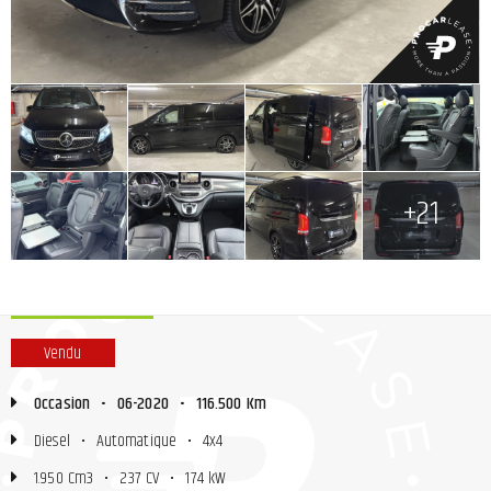
+
+
+
+
+
+
+
+21
Vendu
Occasion
•
06-2020
•
116.500 Km
Diesel
•
Automatique
•
4x4
1.950 Cm3
•
237 CV
•
174 kW