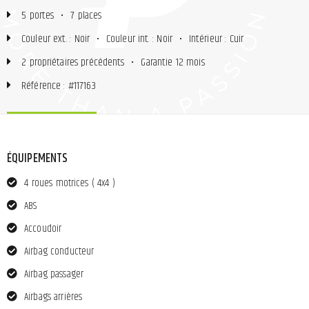
5 portes
•
7 places
Couleur ext. : Noir
•
Couleur int. : Noir
•
Intérieur : Cuir
2 propriétaires précédents
•
Garantie 12 mois
Référence : #117163
ÉQUIPEMENTS
4 roues motrices ( 4x4 )
ABS
Accoudoir
Airbag conducteur
Airbag passager
Airbags arrières