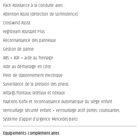
Pack Assistance à la conduite avec :
Attention Assist (détection de somnolence)
Crosswind Assist
Highbeam Assistant Plus
Reconnaissance des panneaux
Gestion de panne
ABS + ASR + aide au freinage
Aide au démarrage en côte
Frein de stationnement électrique
Surveillance de la pression des pneus
Airbags frontaux, latéraux et rideaux
Fixations Isofix et reconnaissance automatique du siège enfant
Verrouillage sécurité enfant + verrouillage actif portes coulissantes
Système d'appel d'urgence Mercedes-Benz
Équipements complémentaires