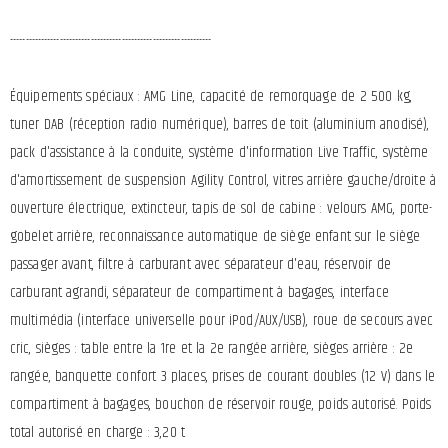
-----------------------------------------------------------------
Équipements spéciaux : AMG Line, capacité de remorquage de 2 500 kg,
tuner DAB (réception radio numérique), barres de toit (aluminium anodisé),
pack d'assistance à la conduite, système d'information Live Traffic, système
d'amortissement de suspension Agility Control, vitres arrière gauche/droite à
ouverture électrique, extincteur, tapis de sol de cabine : velours AMG, porte-
gobelet arrière, reconnaissance automatique de siège enfant sur le siège
passager avant, filtre à carburant avec séparateur d'eau, réservoir de
carburant agrandi, séparateur de compartiment à bagages, interface
multimédia (interface universelle pour iPod/AUX/USB), roue de secours avec
cric, sièges : table entre la 1re et la 2e rangée arrière, sièges arrière : 2e
rangée, banquette confort 3 places, prises de courant doubles (12 V) dans le
compartiment à bagages, bouchon de réservoir rouge, poids autorisé. Poids
total autorisé en charge : 3,20 t