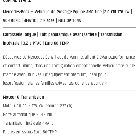
COMMENTAIRE
Mercedes-Benz – Véhicule de Prestige Équipé AMG Line |2.0 CDI 176 kW |
9G-TRONIC | 4MATIC | 7 Places | FULL OPTIONS
Carrosserie longue | Toit panoramique avant/arrière |Transmission
intégrale | 3,2 t PTAC | Euro 6d-TEMP
Découvrez ce Mercedes-Benz haut de gamme, alliant élégance,performance
et confort ultime, dans une configuration exceptionnelle. Véhiculerare sur le
marché avec un niveau d'équipement premium, idéal pour
lesprofessionnels, les familles exigeantes ou le transport VIP.
Moteur & Transmission
Moteur 2.0 CDI – 176 kW (environ 237 ch)
Boîte automatique 9G-TRONIC
Transmission intégrale 4MATIC
Faibles émissions Euro 6d-TEMP