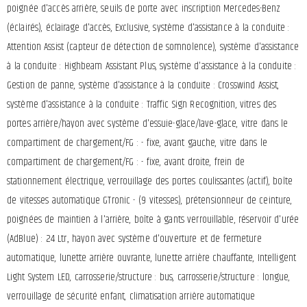
poignée d'accès arrière, seuils de porte avec inscription Mercedes-Benz
(éclairés), éclairage d'accès, Exclusive, système d'assistance à la conduite :
Attention Assist (capteur de détection de somnolence), système d'assistance
à la conduite : Highbeam Assistant Plus, système d'assistance à la conduite :
Gestion de panne, système d'assistance à la conduite : Crosswind Assist,
système d'assistance à la conduite : Traffic Sign Recognition, vitres des
portes arrière/hayon avec système d'essuie-glace/lave-glace, vitre dans le
compartiment de chargement/FG : - fixe, avant gauche, vitre dans le
compartiment de chargement/FG : - fixe, avant droite, frein de
stationnement électrique, verrouillage des portes coulissantes (actif), boîte
de vitesses automatique GTronic - (9 vitesses), prétensionneur de ceinture,
poignées de maintien à l'arrière, boîte à gants verrouillable, réservoir d'urée
(AdBlue) : 24 Ltr., hayon avec système d'ouverture et de fermeture
automatique, lunette arrière ouvrante, lunette arrière chauffante, Intelligent
Light System LED, carrosserie/structure : bus, carrosserie/structure : longue,
verrouillage de sécurité enfant, climatisation arrière automatique