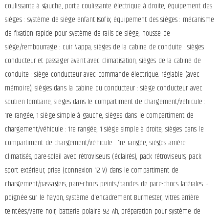
coulissante à gauche, porte coulissante électrique à droite, équipement des
sièges : système de siège enfant Isofix, équipement des sièges : mécanisme
de fixation rapide pour système de rails de siège, housse de
siège/rembourrage : cuir Nappa, sièges de la cabine de conduite : sièges
conducteur et passager avant avec climatisation, sièges de la cabine de
conduite : siège conducteur avec commande électrique. réglable (avec
mémoire), sièges dans la cabine du conducteur : siège conducteur avec
soutien lombaire, sièges dans le compartiment de chargement/véhicule :
1re rangée, 1 siège simple à gauche, sièges dans le compartiment de
chargement/véhicule : 1re rangée, 1 siège simple à droite, sièges dans le
compartiment de chargement/véhicule : 1re rangée, sièges arrière
climatisés, pare-soleil avec rétroviseurs (éclairés), pack rétroviseurs, pack
sport extérieur, prise (connexion 12 V) dans le compartiment de
chargement/passagers, pare-chocs peints/bandes de pare-chocs latérales +
poignée sur le hayon, système d'encadrement Burmester, vitres arrière
teintées/verre noir, batterie polaire 92 Ah, préparation pour système de