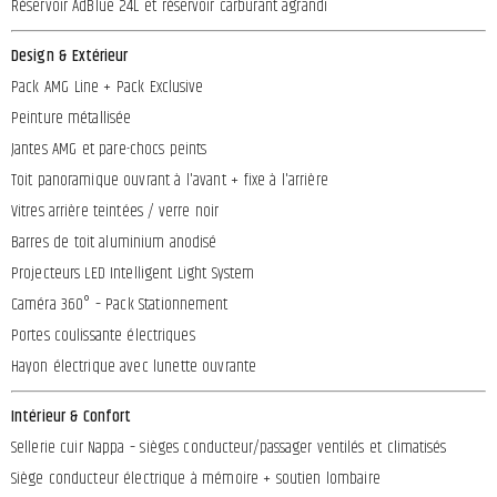
Réservoir AdBlue 24L et réservoir carburant agrandi
Design & Extérieur
Pack AMG Line + Pack Exclusive
Peinture métallisée
Jantes AMG et pare-chocs peints
Toit panoramique ouvrant à l'avant + fixe à l'arrière
Vitres arrière teintées / verre noir
Barres de toit aluminium anodisé
Projecteurs LED Intelligent Light System
Caméra 360° – Pack Stationnement
Portes coulissante électriques
Hayon électrique avec lunette ouvrante
Intérieur & Confort
Sellerie cuir Nappa – sièges conducteur/passager ventilés et climatisés
Siège conducteur électrique à mémoire + soutien lombaire