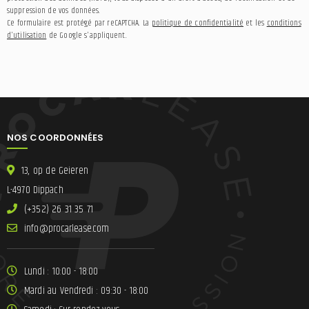
suppression de vos données.
Ce formulaire est protégé par reCAPTCHA. La
politique de confidentialité
et les
conditions
d'utilisation
de Google s'appliquent.
NOS COORDONNÉES
13, op de Geieren
L-4970 Dippach
(+352) 26 31 35 71
ni
lracorp@of
moc.esae
Lundi : 10:00 - 18:00
Mardi au Vendredi : 09:30 - 18:00