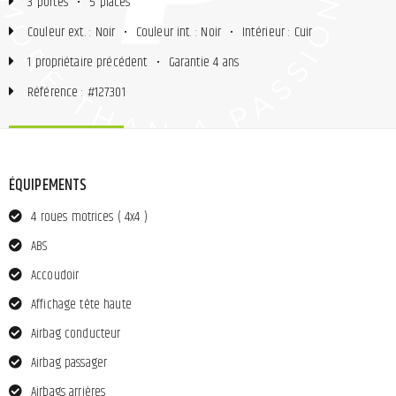
3 portes
•
5 places
Couleur ext. : Noir
•
Couleur int. : Noir
•
Intérieur : Cuir
1 propriétaire précédent
•
Garantie 4 ans
Référence : #127301
ÉQUIPEMENTS
4 roues motrices ( 4x4 )
ABS
Accoudoir
Affichage tête haute
Airbag conducteur
Airbag passager
Airbags arrières