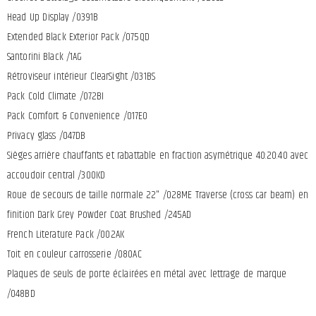
Head Up Display /0391B
Extended Black Exterior Pack /075QD
Santorini Black /1AG
Rétroviseur intérieur ClearSight /031BS
Pack Cold Climate /072BI
Pack Comfort & Convenience /017EO
Privacy glass /047DB
Sièges arrière chauffants et rabattable en fraction asymétrique 40:20:40 avec
accoudoir central /300KD
Roue de secours de taille normale 22" /028ME Traverse (cross car beam) en
finition Dark Grey Powder Coat Brushed /245AD
French Literature Pack /002AK
Toit en couleur carrosserie /080AC
Plaques de seuls de porte éclairées en métal avec lettrage de marque
/048BD