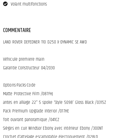
Volant multifonctions
COMMENTAIRE
LAND ROVER DEFEDNER 110 D250 X-DYNAMIC SE AWD
Véhicule premiere main
Garantie Constructeur 04/2030
Options-Packs-Code
Matte Protective Film /087FHJ
antes en alliage 22" 5 spoke 'Style 5098' Gloss Black /0315Z
Pack Premium Upgrade Interior /017HE
Toit ouvrant panoramique /041CZ
Sièges en cuir Windsor Ebony avec intérieur Ebony /300NT
Crochet d'attelage escamotable électriquement /028LD