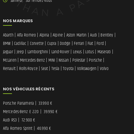
Samedi : Sur rendez-vous
NOS MARQUES
Abarth
|
Alfa Romeo
|
Alpina
|
Alpine
|
Aston Martin
|
Audi
|
Bentley
|
BMW
|
Cadillac
|
Corvette
|
Cupra
|
Dodge
|
Ferrari
|
Fiat
|
Ford
|
Jaguar
|
Jeep
|
Lamborghini
|
Land-Rover
|
Lexus
|
Lotus
|
Maserati
|
McLaren
|
Mercedes-Benz
|
MINI
|
Nissan
|
Polestar
|
Porsche
|
Renault
|
Rolls-Royce
|
Seat
|
Tesla
|
Toyota
|
Volkswagen
|
Volvo
NOS VÉHICULES RÉCENTS
Porsche Panamera
|
33.990 €
Mercedes-Benz E 220
|
39.990 €
Audi RS3
|
72.900 €
Alfa Romeo Sprint
|
46.990 €