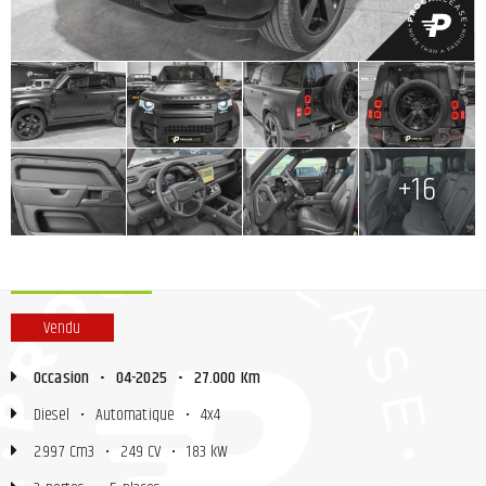
+
+
+
+
+
+
+
+16
Vendu
Occasion
•
04-2025
•
27.000 Km
Diesel
•
Automatique
•
4x4
2.997 Cm3
•
249 CV
•
183 kW