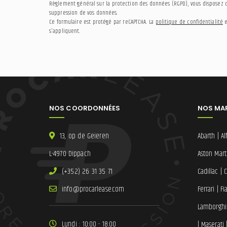
Règlement général sur la protection des données (RGPD), vous disposez d'
suppression de vos données.
Ce formulaire est protégé par reCAPTCHA. La
politique de confidentialité
e
s'appliquent.
NOS COORDONNÉES
NOS MA
13, op de Geieren
Abarth
|
A
L-4970 Dippach
Aston Mart
(+352) 26 31 35 71
Cadillac
|
C
ni
lracorp@of
moc.esae
Ferrari
|
Fi
Lamborghi
Lundi : 10:00 - 18:00
|
Maserati