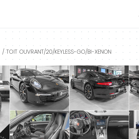
+
+
K / TOIT OUVRANT/20/KEYLESS-GO/BI-XENON
+
+
+
+