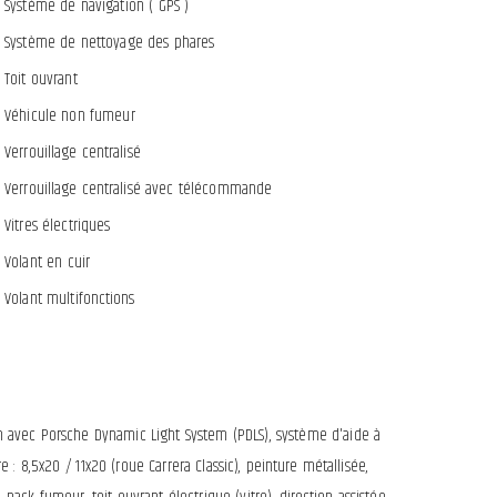
Système de navigation ( GPS )
Système de nettoyage des phares
Toit ouvrant
Véhicule non fumeur
Verrouillage centralisé
Verrouillage centralisé avec télécommande
Vitres électriques
Volant en cuir
Volant multifonctions
non avec Porsche Dynamic Light System (PDLS), système d'aide à
e : 8,5x20 / 11x20 (roue Carrera Classic), peinture métallisée,