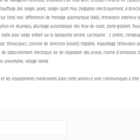
 navigation (étendu), enjoliveurs de roue avec écusson Porsche en couleur, pac
, chauffage des sièges avant, sièges sport Plus (réglables électriquement, 4 direc
sur fond noir, différentiel de freinage automatique (ABD), rétroviseur extérieur a
villon en Alcantara, allumage automatique des feux de route, porte-gobelet, feux ar
 Isofix pour siège enfant sur la banquette arrière, carrosserie : 2 portes, climat
sac thoracique), colonne de direction (volant) réglable, maquillage rétroviseur arr
n de stationnement électrique, kit de réparation des pneus, norme d'émissions faib
o universelle, vitrage teinté
on et les équipements mentionnés dans cette annonce sont communiqués à titre in