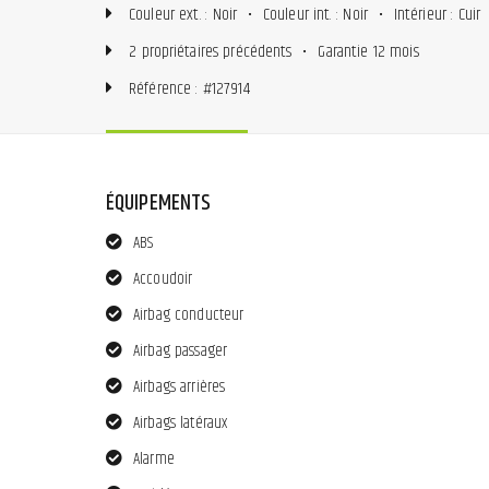
Couleur ext. : Noir
•
Couleur int. : Noir
•
Intérieur : Cuir
2 propriétaires précédents
•
Garantie 12 mois
Référence : #127914
ÉQUIPEMENTS
ABS
Accoudoir
Airbag conducteur
Airbag passager
Airbags arrières
Airbags latéraux
Alarme