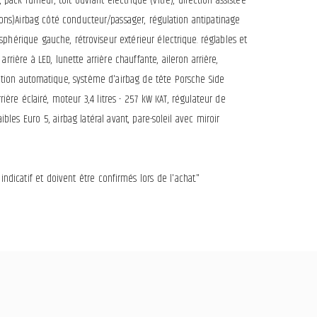
k fumeur, toit ouvrant électrique (vitre), direction assistée
tions)Airbag côté conducteur/passager, régulation antipatinage
sphérique gauche, rétroviseur extérieur électrique. réglables et
rière à LED, lunette arrière chauffante, aileron arrière,
isation automatique, système d'airbag de tête Porsche Side
ière éclairé, moteur 3,4 litres - 257 kW KAT, régulateur de
les Euro 5, airbag latéral avant, pare-soleil avec miroir
dicatif et doivent être confirmés lors de l'achat."