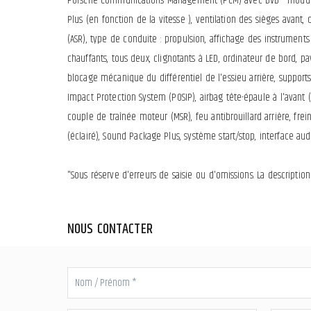
Porsche Communications Management (PCM) avec DVD - module de
Plus (en fonction de la vitesse ), ventilation des sièges avant
(ASR), type de conduite : propulsion, affichage des instruments 
chauffants, tous deux, clignotants à LED, ordinateur de bord, pa
blocage mécanique du différentiel de l'essieu arrière, supports
Impact Protection System (POSIP), airbag tête-épaule à l'avant (
couple de traînée moteur (MSR), feu antibrouillard arrière, frei
(éclairé), Sound Package Plus, système start/stop, interface audi
"Sous réserve d'erreurs de saisie ou d'omissions. La descripti
NOUS CONTACTER