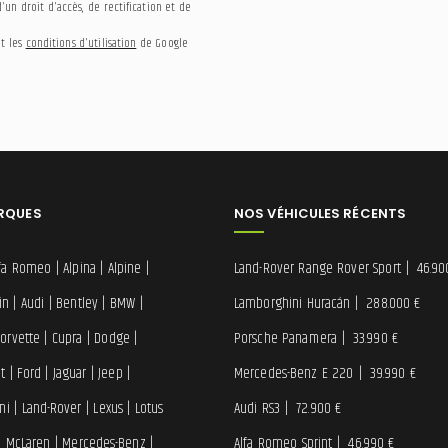
un droit d'accès, de rectification et de
t les
conditions d'utilisation
de Google
RQUES
NOS VÉHICULES RÉCENTS
lfa Romeo
|
Alpina
|
Alpine
|
Land-Rover Range Rover Sport
|
46.90
in
|
Audi
|
Bentley
|
BMW
|
Lamborghini Huracán
|
288.000 €
orvette
|
Cupra
|
Dodge
|
Porsche Panamera
|
33.990 €
at
|
Ford
|
Jaguar
|
Jeep
|
Mercedes-Benz E 220
|
39.990 €
ni
|
Land-Rover
|
Lexus
|
Lotus
Audi RS3
|
72.900 €
|
McLaren
|
Mercedes-Benz
|
Alfa Romeo Sprint
|
46.990 €