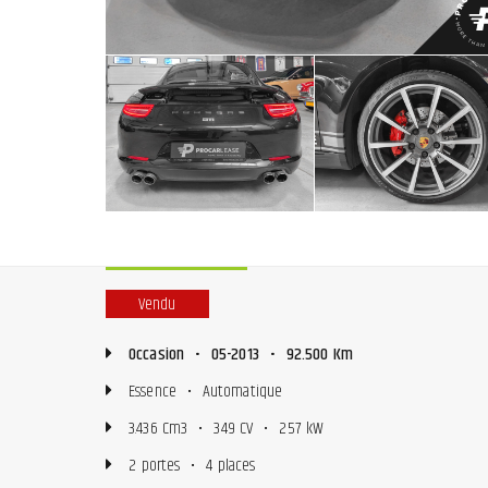
Vendu
Occasion
•
05-2013
•
92.500 Km
Essence
•
Automatique
3.436 Cm3
•
349 CV
•
257 kW
2 portes
•
4 places