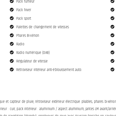
Pack fumeur
Pack hiver
Pack sport
Palettes de changement de vitesses
Phares Bi-xénon
Radio
Radio numérique (DAB)
Régulateur de vitesse
Rétroviseur intérieur anti-éblouissement auto.
ue et capteur de pluie, rétroviseur extérieur électrique. pliables, phares bi-xé
térieur : cuir, pack intérieur : aluminium / aspect aluminium, jantes LM avant/arrièr