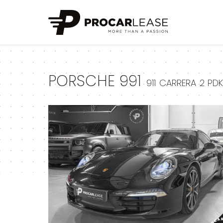
+
PORSCHE 991
911 CARRERA 2 PD
+
+