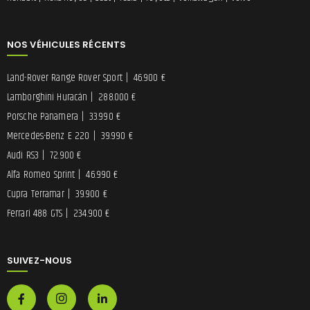
NOS VÉHICULES RÉCENTS
Land-Rover Range Rover Sport
|
46.900 €
Lamborghini Huracán
|
288.000 €
Porsche Panamera
|
33.990 €
Mercedes-Benz E 220
|
39.990 €
Audi RS3
|
72.900 €
Alfa Romeo Sprint
|
46.990 €
Cupra Terramar
|
39.900 €
Ferrari 488 GTS
|
234.900 €
SUIVEZ-NOUS