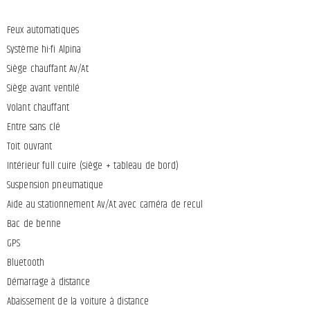
Feux automatiques
Système hi-fi Alpina
Siège chauffant Av/At
Siège avant ventilé
Volant chauffant
Entre sans clé
Toit ouvrant
Intérieur full cuire (siège + tableau de bord)
Suspension pneumatique
Aide au stationnement Av/At avec caméra de recul
Bac de benne
GPS
Bluetooth
Démarrage à distance
Abaissement de la voiture à distance