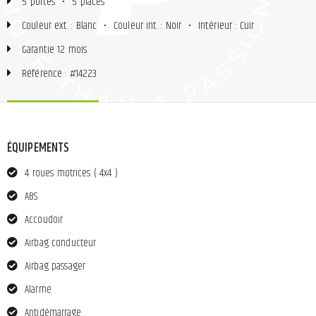
5 portes
•
5 places
Couleur ext. : Blanc
•
Couleur int. : Noir
•
Intérieur : Cuir
Garantie 12 mois
Référence : #14223
ÉQUIPEMENTS
4 roues motrices ( 4x4 )
ABS
Accoudoir
Airbag conducteur
Airbag passager
Alarme
Antidémarrage