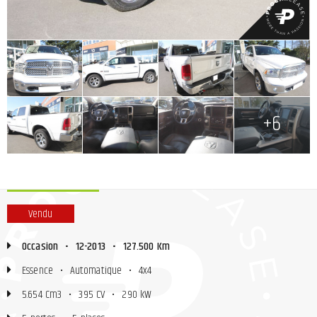
+
+
+
+
+
+
+
+6
Vendu
Occasion
•
12-2013
•
127.500 Km
Essence
•
Automatique
•
4x4
5.654 Cm3
•
395 CV
•
290 kW