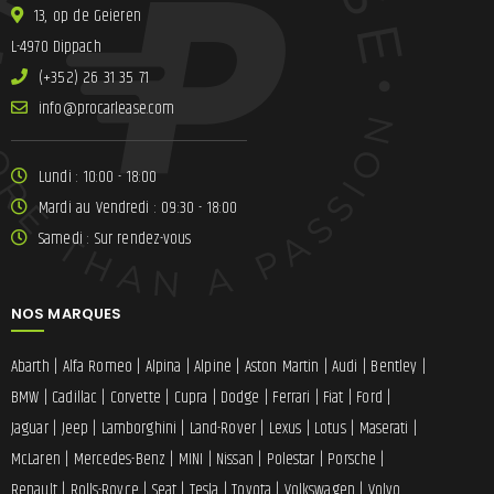
13, op de Geieren
L-4970 Dippach
(+352) 26 31 35 71
ni
lracorp@of
moc.esae
Lundi : 10:00 - 18:00
Mardi au Vendredi : 09:30 - 18:00
Samedi : Sur rendez-vous
NOS MARQUES
Abarth
|
Alfa Romeo
|
Alpina
|
Alpine
|
Aston Martin
|
Audi
|
Bentley
|
BMW
|
Cadillac
|
Corvette
|
Cupra
|
Dodge
|
Ferrari
|
Fiat
|
Ford
|
Jaguar
|
Jeep
|
Lamborghini
|
Land-Rover
|
Lexus
|
Lotus
|
Maserati
|
McLaren
|
Mercedes-Benz
|
MINI
|
Nissan
|
Polestar
|
Porsche
|
Renault
|
Rolls-Royce
|
Seat
|
Tesla
|
Toyota
|
Volkswagen
|
Volvo