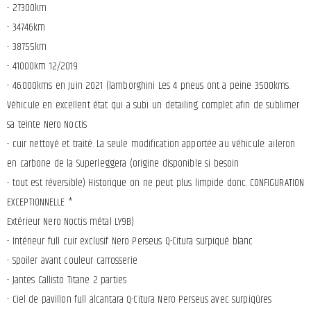
- 27300km
- 34746km
- 38755km
- 41000km 12/2019
- 46.000kms en Juin 2021 (lamborghini Les 4 pneus ont a peine 3500kms.
Véhicule en excellent état qui a subi un detailing complet afin de sublimer
sa teinte Nero Noctis
- cuir nettoyé et traité. La seule modification apportée au véhicule: aileron
en carbone de la Superleggera (origine disponible si besoin
- tout est réversible) Historique on ne peut plus limpide donc. CONFIGURATION
EXCEPTIONNELLE *
Extérieur Nero Noctis métal LY9B)
- Intérieur full cuir exclusif Nero Perseus Q-Citura surpiqué blanc
- Spoiler avant couleur carrosserie
- Jantes Callisto Titane 2 parties
- Ciel de pavillon full alcantara Q-Citura Nero Perseus avec surpiqûres