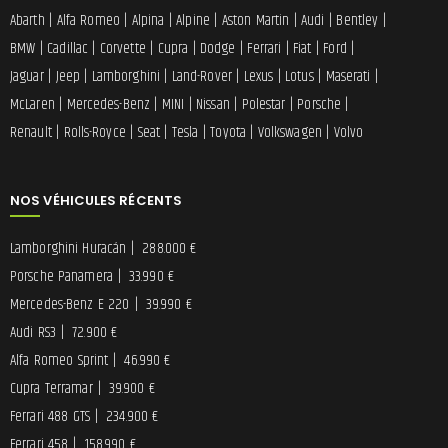
Abarth
|
Alfa Romeo
|
Alpina
|
Alpine
|
Aston Martin
|
Audi
|
Bentley
|
BMW
|
Cadillac
|
Corvette
|
Cupra
|
Dodge
|
Ferrari
|
Fiat
|
Ford
|
Jaguar
|
Jeep
|
Lamborghini
|
Land-Rover
|
Lexus
|
Lotus
|
Maserati
|
McLaren
|
Mercedes-Benz
|
MINI
|
Nissan
|
Polestar
|
Porsche
|
Renault
|
Rolls-Royce
|
Seat
|
Tesla
|
Toyota
|
Volkswagen
|
Volvo
NOS VÉHICULES RÉCENTS
Lamborghini Huracán
|
288.000 €
Porsche Panamera
|
33.990 €
Mercedes-Benz E 220
|
39.990 €
Audi RS3
|
72.900 €
Alfa Romeo Sprint
|
46.990 €
Cupra Terramar
|
39.900 €
Ferrari 488 GTS
|
234.900 €
Ferrari 458
|
158.990 €