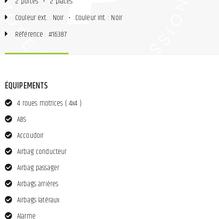
2 portes
•
2 places
Couleur ext. : Noir
•
Couleur int. : Noir
Référence : #16387
ÉQUIPEMENTS
4 roues motrices ( 4x4 )
ABS
Accoudoir
Airbag conducteur
Airbag passager
Airbags arrières
Airbags latéraux
Alarme