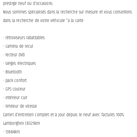
prestige neuf ou d'occasions.
Nous sommes spécialisés dans la recherche sur mesure et vous conseillons
dans la recherche de votre véhicule "à la carte
- rétroviseurs rabattables
- caméra de recul
- lecteur DVD
- sièges électriques
- Bluetooth
- pack confort
- GPS couleur
- intérieur cuir
- limiteur de vitesse
Carnet d'entretien complet et à jour depuis le neuf avec factures 100%
Lamborghini (8329km
- 13684km