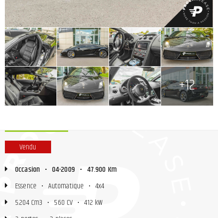
+
+
+
+
+
+
+
+12
Vendu
Occasion
•
04-2009
•
47.900 Km
Essence
•
Automatique
•
4x4
5.204 Cm3
•
560 CV
•
412 kW