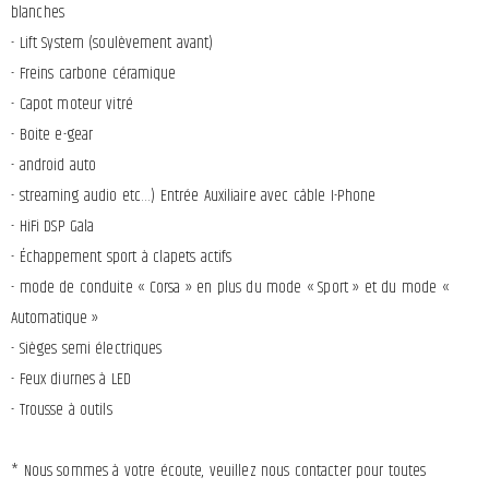
blanches
- Lift System (soulèvement avant)
- Freins carbone céramique
- Capot moteur vitré
- Boite e-gear
- android auto
- streaming audio etc…) Entrée Auxiliaire avec câble I-Phone
- HiFi DSP Gala
- Échappement sport à clapets actifs
- mode de conduite « Corsa » en plus du mode « Sport » et du mode «
Automatique »
- Sièges semi électriques
- Feux diurnes à LED
- Trousse à outils
* Nous sommes à votre écoute, veuillez nous contacter pour toutes