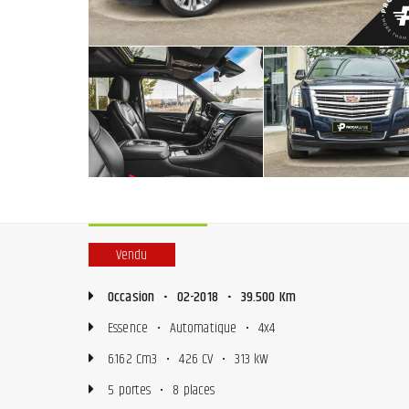
Vendu
Occasion
•
02-2018
•
39.500 Km
Essence
•
Automatique
•
4x4
6.162 Cm3
•
426 CV
•
313 kW
5 portes
•
8 places