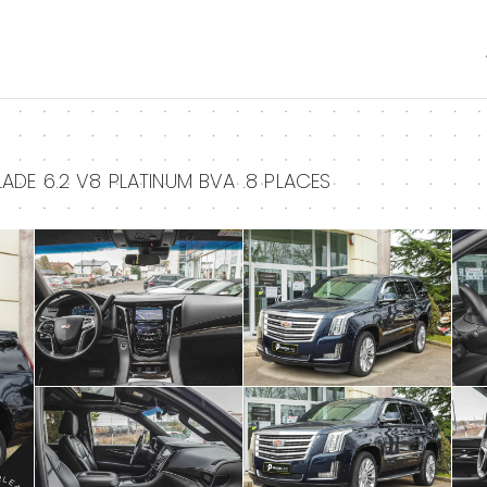
+
+
ADE 6.2 V8 PLATINUM BVA .8 PLACES
+
+
+
+