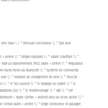
Volant multifonctions
e 1ère main \ \ * Véhicule non-fumeur \\ * État bien
t + arrière \\ * Sièges massants \\ * Volant chauffant \\ *
* Aide au stationnement (PDC) avant + arrière \\ * Régulateur
tème mains libres via Bluetooth \\ * Système de commande
 voie \\ * Assistant de changement de voie \\ * Feux de
 \\ * El. Toit ouvrant \\ * El. Réglage du volant \\ * El.
battables (2x) \\ * El. Antidémarrage \\ * ABS \\ * ESP
luetooth + Apple CarPlay + Android Auto via écran tactile \\ *
ir central avant + arrière \\ * Siège conducteur et passager