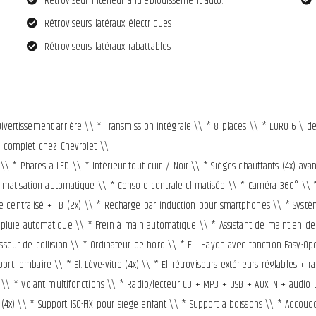
Rétroviseur intérieur anti-éblouissement auto.
Rétroviseurs latéraux électriques
Rétroviseurs latéraux rabattables
vertissement arrière \\ * Transmission intégrale \\ * 8 places \\ * EURO-6 \ d
en complet chez Chevrolet \\
* Phares à LED \\ * Intérieur tout cuir ./. Noir \\ * Sièges chauffants (4x) avan
Climatisation automatique \\ * Console centrale climatisée \\ * Caméra 360° \\ 
ge centralisé + FB (2x) \\ * Recharge par induction pour smartphones \\ * Sys
pluie automatique \\ * Frein à main automatique \\ * Assistant de maintien de
sseur de collision \\ * Ordinateur de bord \\ * El . Hayon avec fonction Easy-Open
 lombaire \\ * El. Lève-vitre (4x) \\ * El. rétroviseurs extérieurs réglables + ra
 \\ * Volant multifonctions \\ * Radio/lecteur CD + MP3 + USB + AUX-IN + audio B
 (4x) \\ * Support ISO-FIX pour siège enfant \\ * Support à boissons \\ * Accoudo