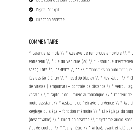
Détection des panneaux routiers
Digital Cockpit
Direction assistée
COMMENTAIRE
* Garantie 12 mois \\ * Attelage de remorque amovible \\ * Di
entretenu \\ * Clé du véhicule (2x) \\ * Historique d'entreti
APERÇU DES ÉQUIPEMENTS \\ ** \\ * Transmission automatique \\ 
Keyless Go & Entry \\ * Head-Up-Display \\ * Navigation \\ * 
de vitesse (Tempomat) + contrôle de distance \\ * Verrouilla
vocale \ \ * Capteur de lumière automatique \\ * Capteur de 
route assistant \\ * Assistant de freinage d'urgence \\ * Averti
Réglage du siège + fonction mémoire \\ * El. Réglage du support
(désactivable) \\ * Direction assistée \\ * Système audio Bose
Vitrage couleur \\ * Tachymètre \\ * Airbags avant et latéraux