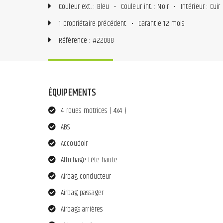
Couleur ext. : Bleu
•
Couleur int. : Noir
•
Intérieur : Cuir
1 propriétaire précédent
•
Garantie 12 mois
Référence : #22088
ÉQUIPEMENTS
4 roues motrices ( 4x4 )
ABS
Accoudoir
Affichage tête haute
Airbag conducteur
Airbag passager
Airbags arrières