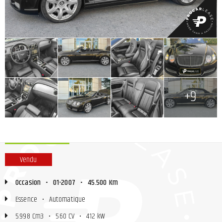
+
+
+
+
+
+
+
+9
Vendu
Occasion
•
01-2007
•
45.500 Km
Essence
•
Automatique
5.998 Cm3
•
560 CV
•
412 kW