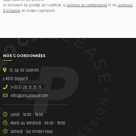
Ce formulaire est protégé par reCAPTCHA. La
politique de confidentialité
et les
conditions
d'utilisation
de Google s'appliquent.
NOS COORDONNÉES
13, op de Geieren
L-4970 Dippach
(+352) 26 31 35 71
ni
lracorp@of
moc.esae
Lundi : 10:00 - 18:00
Mardi au Vendredi : 09:30 - 18:00
Samedi : Sur rendez-vous