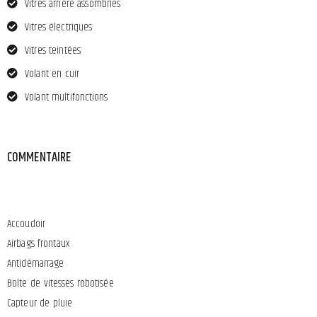
Vitres arrière assombries
Vitres électriques
Vitres teintées
Volant en cuir
Volant multifonctions
COMMENTAIRE
Accoudoir
Airbags frontaux
Antidémarrage
Boîte de vitesses robotisée
Capteur de pluie