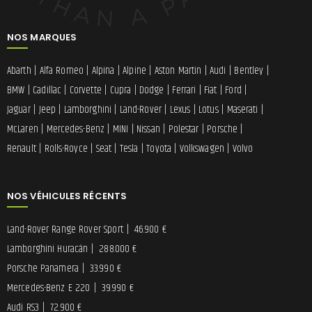
NOS MARQUES
Abarth
|
Alfa Romeo
|
Alpina
|
Alpine
|
Aston Martin
|
Audi
|
Bentley
|
BMW
|
Cadillac
|
Corvette
|
Cupra
|
Dodge
|
Ferrari
|
Fiat
|
Ford
|
Jaguar
|
Jeep
|
Lamborghini
|
Land-Rover
|
Lexus
|
Lotus
|
Maserati
|
McLaren
|
Mercedes-Benz
|
MINI
|
Nissan
|
Polestar
|
Porsche
|
Renault
|
Rolls-Royce
|
Seat
|
Tesla
|
Toyota
|
Volkswagen
|
Volvo
NOS VÉHICULES RÉCENTS
Land-Rover Range Rover Sport
|
46.900 €
Lamborghini Huracán
|
288.000 €
Porsche Panamera
|
33.990 €
Mercedes-Benz E 220
|
39.990 €
Audi RS3
|
72.900 €