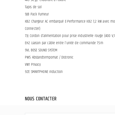
Tapis de sol
9JB Pack Fumeur
KB2 Chargeur AC embarqué E-Performance KB2 7,2 kW avec mob
Connecter)
73J Cordon d'alimentation pour prise industrielle rouge (400 V,
EH2 Liaison par câble entre l'unité de commande 7.5m
9VL BOSE SOUND SYSTEM
PW5 Abstandtempomat / Distronic
VW1 Privacy
9ZE SMARTPHONE induction
NOUS CONTACTER