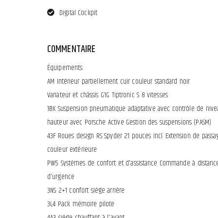
Digital Cockpit
COMMENTAIRE
Équipements:
AM Intérieur partiellement cuir couleur standard noir
Variateur et châssis G1G Tiptronic S 8 vitesses
1BK Suspension pneumatique adaptative avec contrôle de nive
hauteur avec Porsche Active Gestion des suspensions (PASM)
43F Roues design RS Spyder 21 pouces incl. Extension de pass
couleur extérieure
PW5 Systèmes de confort et d'assistance Commande à distance i
d'urgence
3NS 2+1 confort siège arrière
3L4 Pack mémoire pilote
4A3 siège chauffant à l'avant