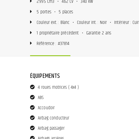
2.995 Cm3
•
462 CV
•
340 kW
5 portes
•
5 places
Couleur ext. : Blanc
•
Couleur int. : Noir
•
Intérieur : Cuir
1 propriétaire précédent
•
Garantie 2 ans
Référence : #37814
ÉQUIPEMENTS
4 roues motrices ( 4x4 )
ABS
Accoudoir
Airbag conducteur
Airbag passager
Airbags arrières