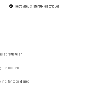
Rétroviseurs latéraux électriques
au et réglage en
age de roue en
ncl. fonction d'arrêt