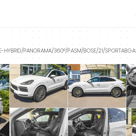
+
+
E-HYBRID/PANORAMA/360°/PASM/BOSE/21/SPORTABGA
+
+
+
+