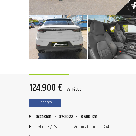
124.900 €
Tva récup.
Réservé
Occasion
•
07-2022
•
8.500 Km
Hybride / Essence
•
Automatique
•
4x4