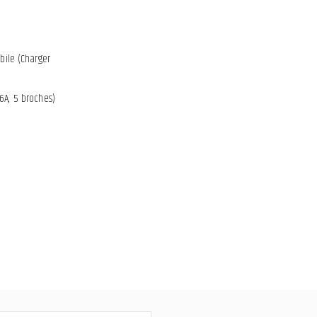
ile (Charger
16A, 5 broches)