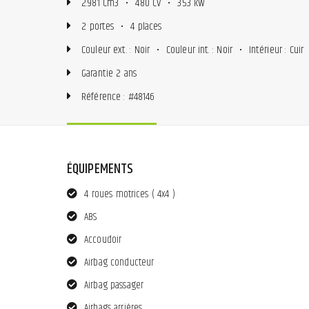
2.981 Cm3
•
480 CV
•
353 kW
2 portes
•
4 places
Couleur ext. : Noir
•
Couleur int. : Noir
•
Intérieur : Cuir
Garantie 2 ans
Référence : #48146
ÉQUIPEMENTS
4 roues motrices ( 4x4 )
ABS
Accoudoir
Airbag conducteur
Airbag passager
Airbags arrières