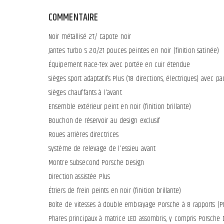
COMMENTAIRE
Noir métallisé 2T/ Capote noir
Jantes Turbo S 20/21 pouces peintes en noir (finition satinée)
Équipement Race-Tex avec portée en cuir étendue
Sièges sport adaptatifs Plus (18 directions, électriques) avec 
Sièges chauffants à l'avant
Ensemble extérieur peint en noir (finition brillante)
Bouchon de réservoir au design exclusif
Roues arrières directrices
Système de relevage de l'essieu avant
Montre Subsecond Porsche Design
Direction assistée Plus
Étriers de frein peints en noir (finition brillante)
Boîte de vitesses à double embrayage Porsche à 8 rapports (P
Phares principaux à matrice LED assombris, y compris Porsche 