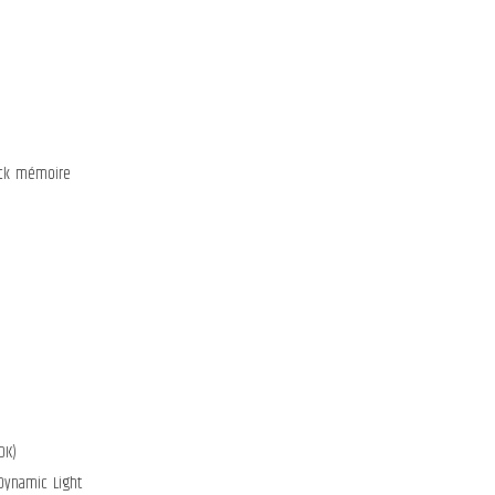
pack mémoire
DK)
Dynamic Light