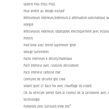
System Plus (PDLS Plus)
Feux arrière au design exclusif
Rétroviseurs intérieurs/extérieurs à atténuation automatique a
intégré
Rétroviseurs extérieurs rabattables électriquement avec éclair
miroirs
Pare-brise avec teinte supérieure grise
Vitrage Surteintées
Packs intérieurs & décors/matériaux
Pack intérieur avec coutures décoratives
Pack intérieur carbone mat
Ceintures de sécurité gris craie
Volant sport GT Race-Tex avec chauffage du volant
Clé du véhicule peinte dans la couleur de la carrosserie avec é
technologie
ParkAssist avec Surround View 360°