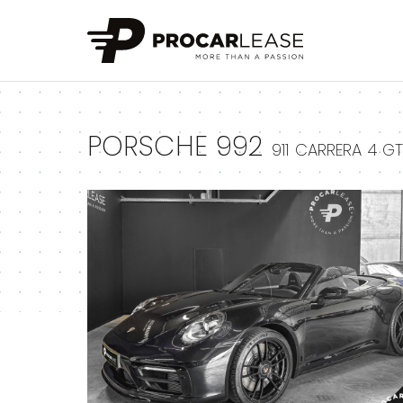
+
PORSCHE 992
911 CARRERA 4 G
+
+