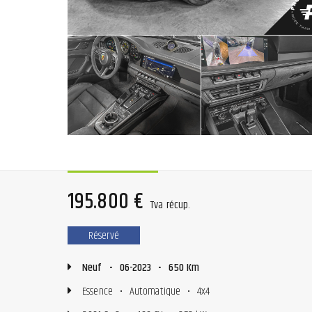
195.800 €
Tva récup.
Réservé
Neuf
•
06-2023
•
650 Km
Essence
•
Automatique
•
4x4