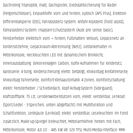
Dachreling Titanoptik, matt, Dachspoiler, Diebstahlsicherung für Räder
(Felgenschlösser), Einparkhilfe vorn und hinten, optisch (APS Plus), Elektron.
Differentialsperre (EDS), Fahrassistenz-System: Anfahr-Assistent (hold assist),
Fahrassistenz-System: Insassen-Schutzsystem (Audi pre sense basic),
Fensterheber elektrisch vorn + hinten, Fußmatten Velours, Gepäcknetz an
Vordersitzlehne, Gepäckraum-Abtrennung (Netz), Getränkehalter in
Mittelkonsole, Heckleuchten LED mit dynamischem Blinklicht,
Innenausstattung: Dekoreinlagen Carbon, Isofix-Aufnahmen für Kindersitz,
Karosserie: 4-türig, Kindersicherung elektr. betätigt, Knieairbag Beifahrerseite,
Knieairbag Fahrerseite, Komfort-Klimaautomatik 4-Zonen, Komfortschaltung
elektr. Fensterheber / Schiebedach, Kopf-Airbag-System (Sideguard),
Kraftstofftank: 75 Ltr., Lendenwirbelstützen vorn, elektr. verstellbar, Lenkrad
(Sport/Leder - 3-Speichen, unten abgeflacht) mit Multifunktion und
Schaltfunktion, Lenksäule (Lenkrad) elektr. verstellbar, Leseleuchten im Fond
zusätzlich, Make-up-Spiegel beleuchtet, Mittelarmlehne hinten mit Fach,
Mittelkonsole, Motor 4,0 Ltr. - 445 kW V8 32V TFSI, Multi-Media-Interface MMI