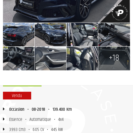
+
+
+
+
+
+
+
+18
Vendu
Occasion
•
08-2018
•
139.400 Km
Essence
•
Automatique
•
4x4
3.993 Cm3
•
605 CV
•
445 kW