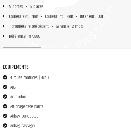
5 portes
•
5 places
Couleur ext. : Noir
•
Couleur int. : Noir
•
Intérieur : Cuir
1 propriétaire précédent
•
Garantie 12 mois
Référence : #73883
ÉQUIPEMENTS
4 roues motrices ( 4x4 )
ABS
Accoudoir
Affichage tête haute
Airbag conducteur
Airbag passager