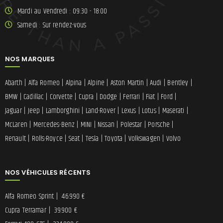
Mardi au Vendredi : 09:30 - 18:00
Samedi : Sur rendez-vous
NOS MARQUES
Abarth
|
Alfa Romeo
|
Alpina
|
Alpine
|
Aston Martin
|
Audi
|
Bentley
|
BMW
|
Cadillac
|
Corvette
|
Cupra
|
Dodge
|
Ferrari
|
Fiat
|
Ford
|
Jaguar
|
Jeep
|
Lamborghini
|
Land-Rover
|
Lexus
|
Lotus
|
Maserati
|
McLaren
|
Mercedes-Benz
|
MINI
|
Nissan
|
Polestar
|
Porsche
|
Renault
|
Rolls-Royce
|
Seat
|
Tesla
|
Toyota
|
Volkswagen
|
Volvo
NOS VÉHICULES RÉCENTS
Alfa Romeo Sprint
|
46.990 €
Cupra Terramar
|
39.900 €