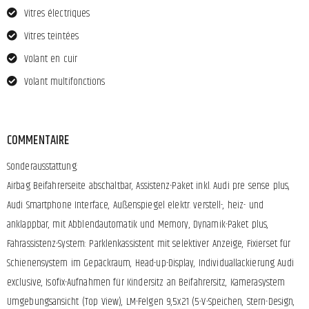
Vitres électriques
Vitres teintées
Volant en cuir
Volant multifonctions
COMMENTAIRE
Sonderausstattung:
Airbag Beifahrerseite abschaltbar, Assistenz-Paket inkl. Audi pre sense plus,
Audi Smartphone Interface, Außenspiegel elektr. verstell-, heiz- und
anklappbar, mit Abblendautomatik und Memory, Dynamik-Paket plus,
Fahrassistenz-System: Parklenkassistent mit selektiver Anzeige, Fixierset für
Schienensystem im Gepäckraum, Head-up-Display, Individuallackierung Audi
exclusive, Isofix-Aufnahmen für Kindersitz an Beifahrersitz, Kamerasystem
Umgebungsansicht (Top View), LM-Felgen 9,5x21 (5-V-Speichen, Stern-Design,