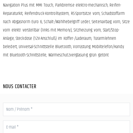
Navigation Plus mit MMI Touch, Parkbremse elektro-mechanisch, Reifen-
Reparaturkit, Reifendruck-Kontrollsystem, RS-Sportsitze vorn, Schadstoffarm
nach Abgasnorm Euro 6, Schalt-/Wählhebelgriff Leder, Seitenairbag vorn, Sitze
vorn elektr. verstellbar (links mit Memory), Sitzheizung vorn, Start/Stop-
Anlage, Steckdose (12V-Anschluß) im Koffer-/Laderaum, Türarmlehnen
beledert, Universal-Schnittstelle Bluetooth, Vorrüstung Mobiltelefon/Handy
mit Bluetooth-Schnittstelle, Wärmeschutzverglasung grün getönt
NOUS CONTACTER