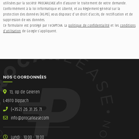
utilisées par la société PROCARLEASE afin d'assurer le traitement de votre demande.
Conformément à la loi Informatique et Liberté, et au Règlement général sur la
protection des données (RGPD), vous disposez d'un droit d'accès, de rectification et de
suppression de vos données.
Ce formulaire est protégé par reCAPTCHA. La
politique de confidentialité
et les
conditions
d'utilisation
de Google s'appliquent.
NOS COORDONNÉES
13, op de Geieren
L-4970 Dippach
(+352) 26 31 35 71
ni
lracorp@of
moc.esae
Lundi : 10:00 - 18:00