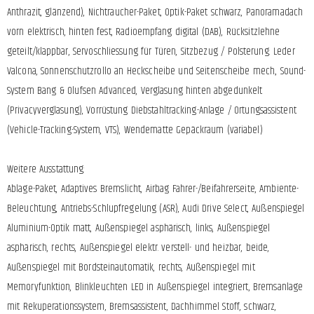
Anthrazit, glänzend), Nichtraucher-Paket, Optik-Paket schwarz, Panoramadach
vorn elektrisch, hinten fest, Radioempfang digital (DAB), Rücksitzlehne
geteilt/klappbar, Servoschliessung für Türen, Sitzbezug / Polsterung: Leder
Valcona, Sonnenschutzrollo an Heckscheibe und Seitenscheibe mech., Sound-
System Bang & Olufsen Advanced, Verglasung hinten abgedunkelt
(Privacyverglasung), Vorrüstung Diebstahltracking-Anlage / Ortungsassistent
(Vehicle-Tracking-System, VTS), Wendematte Gepäckraum (variabel)
Weitere Ausstattung:
Ablage-Paket, Adaptives Bremslicht, Airbag Fahrer-/Beifahrerseite, Ambiente-
Beleuchtung, Antriebs-Schlupfregelung (ASR), Audi Drive Select, Außenspiegel
Aluminium-Optik matt, Außenspiegel asphärisch, links, Außenspiegel
asphärisch, rechts, Außenspiegel elektr. verstell- und heizbar, beide,
Außenspiegel mit Bordsteinautomatik, rechts, Außenspiegel mit
Memoryfunktion, Blinkleuchten LED in Außenspiegel integriert, Bremsanlage
mit Rekuperationssystem, Bremsassistent, Dachhimmel Stoff, schwarz,