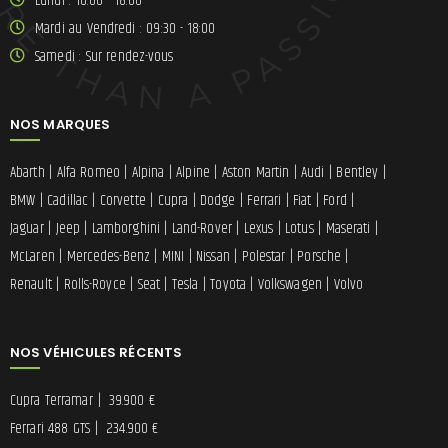
Lundi : 10:00 - 18:00
Mardi au Vendredi : 09:30 - 18:00
Samedi : Sur rendez-vous
NOS MARQUES
Abarth
|
Alfa Romeo
|
Alpina
|
Alpine
|
Aston Martin
|
Audi
|
Bentley
|
BMW
|
Cadillac
|
Corvette
|
Cupra
|
Dodge
|
Ferrari
|
Fiat
|
Ford
|
Jaguar
|
Jeep
|
Lamborghini
|
Land-Rover
|
Lexus
|
Lotus
|
Maserati
|
McLaren
|
Mercedes-Benz
|
MINI
|
Nissan
|
Polestar
|
Porsche
|
Renault
|
Rolls-Royce
|
Seat
|
Tesla
|
Toyota
|
Volkswagen
|
Volvo
NOS VÉHICULES RÉCENTS
Cupra Terramar
|
39.900 €
Ferrari 488 GTS
|
234.900 €