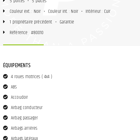
5 portes
•
5 places
Couleur ext. : Noir
•
Couleur int. : Noir
•
Intérieur : Cuir
1 propriétaire précédent
•
Garantie
Référence : #80010
ÉQUIPEMENTS
4 roues motrices ( 4x4 )
ABS
Accoudoir
Airbag conducteur
Airbag passager
Airbags arrières
Airbags latéraux