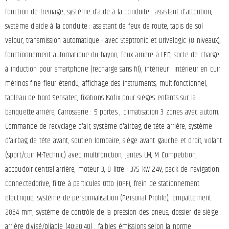
fonction de freinage, système d'aide à la conduite : assistant d'attention,
système d'aide à la conduite : assistant de feux de route, tapis de sol
Velour, transmission automatique - avec Steptronic et Drivelogic (8 niveaux),
fonctionnement automatique du hayon, feux arrière à LED, socle de charge
à induction pour smartphone (recharge sans fil), intérieur : intérieur en cuir
mérinos fine fleur étendu, affichage des instruments, multifonctionnel,
tableau de bord Sensatec, fixations Isofix pour sièges enfants sur la
banquette arrière, Carrosserie : 5 portes , climatisation 3 zones avec autom.
Commande de recyclage d'air, système d'airbag de tête arrière, système
d'airbag de tête avant, soutien lombaire, siège avant gauche et droit, volant
(sport/cuir M-Technic) avec multifonction, jantes LM, M Competition,
accoudoir central arrière, moteur 3, 0 litre - 375 kW 24V, pack de navigation
ConnectedDrive, filtre à particules Otto (OPF), frein de stationnement
électrique, système de personnalisation (Personal Profile), empattement
2864 mm, système de contrôle de la pression des pneus, dossier de siège
arrière divisé/pliable (40:20:40) , faibles émissions selon la norme