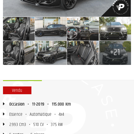
+
+
+
+
+
+
+
+21
Vendu
Occasion
•
11-2019
•
115.000 Km
Essence
•
Automatique
•
4x4
2.993 Cm3
•
510 CV
•
375 kW