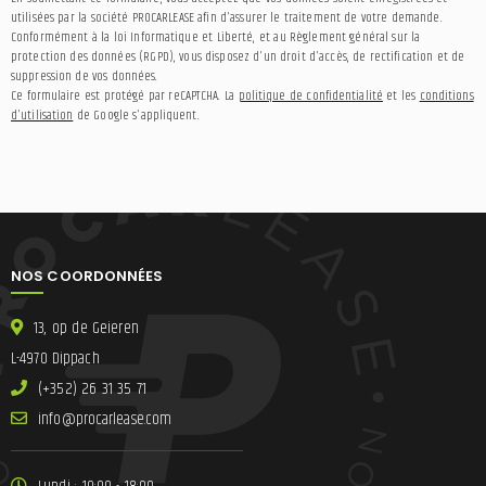
utilisées par la société PROCARLEASE afin d'assurer le traitement de votre demande.
Conformément à la loi Informatique et Liberté, et au Règlement général sur la
protection des données (RGPD), vous disposez d'un droit d'accès, de rectification et de
suppression de vos données.
Ce formulaire est protégé par reCAPTCHA. La
politique de confidentialité
et les
conditions
d'utilisation
de Google s'appliquent.
NOS COORDONNÉES
13, op de Geieren
L-4970 Dippach
(+352) 26 31 35 71
ni
lracorp@of
moc.esae