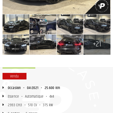
+
+
+
+
+
+
+
+21
Vendu
Occasion
•
04-2021
•
25.600 Km
Essence
•
Automatique
•
4x4
2.993 Cm3
•
510 CV
•
375 kW