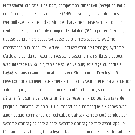
Professional, ordinateur de bord, compétition, tuner DAB (réception radio
numérique), ciel de toit anthracite (BMW Individual), antivol de roues
(verrouillage de jante ), dispositif de chargement traversant (accoudoir
central arrière), contrôle dynamique de stabilité (DSC) à portée étendue,
trousse de premiers secours/trousse de premiers secours, système
d'assistance à la conduite : Active Guard (assistant de freinage), Système
d'aide à la conduite : Attention Assistant, système mains libres Bluetooth
avec interface USB/audio, tapis de sol en velours, éclairage du coffre à
bagages, transmission automatique - avec Steptronic et Drivelogic (8
niveaux), porte-gobelet, feux arrière à LED, rétroviseur intérieur à atténuation
automatique , combiné d'instruments (portée étendue), supports Isofix pour
siège enfant sur la banquette arrière, carrosserie : 4 portes, éclairage de
plaque d'immatriculation à LED, climatisation automatique à 3 zones avec
automatique. Commande de recirculation, airbag genoux côté conducteur,
système d'airbag de tête arrière, système d'airbag de tête avant, appuie-
tête arrière rabattables, toit allégé (plastique renforcé de fibres de carbone,