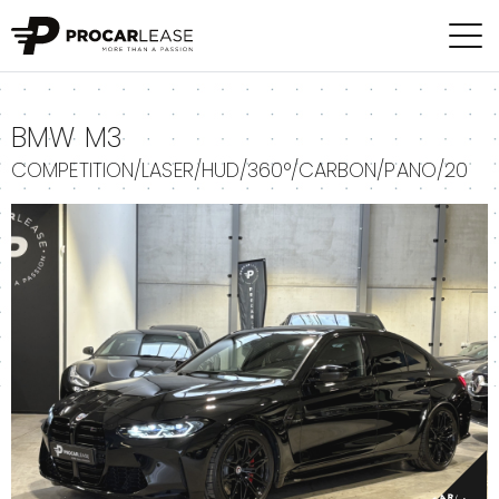
+
BMW M3
COMPETITION/LASER/HUD/360°/CARBON/PANO/20