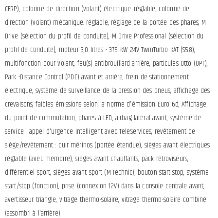
CFRP), colonne de direction (volant) électrique. réglable, colonne de
direction (volant) mécanique. réglable, réglage de la portée des phares, M
Drive (sélection du profil de conduite), M Drive Professional (sélection du
profil de conduite), moteur 3,0 litres - 375 kW 24V TwinTurbo KAT (S58),
multifonction pour volant, feu(s) antibrouillard arrière, particules Otto (OPF),
Park -Distance Control (PDC) avant et arrière, frein de stationnement
électrique, système de surveillance de la pression des pneus, affichage des
crevaisons, faibles émissions selon la norme d'émission Euro 6d, Affichage
du point de commutation, phares à LED, airbag latéral avant, système de
service : appel d'urgence intelligent avec TeleServices, revêtement de
siège/revêtement : cuir mérinos (portée étendue), sièges avant électriques.
réglable (avec mémoire), sièges avant chauffants, pack rétroviseurs,
différentiel sport, sièges avant sport (M-Technic), bouton start-stop, système
start/stop (fonction), prise (connexion 12V) dans la console centrale avant,
avertisseur triangle, vitrage thermo-solaire, vitrage thermo-solaire combiné
(assombri à l'arrière)