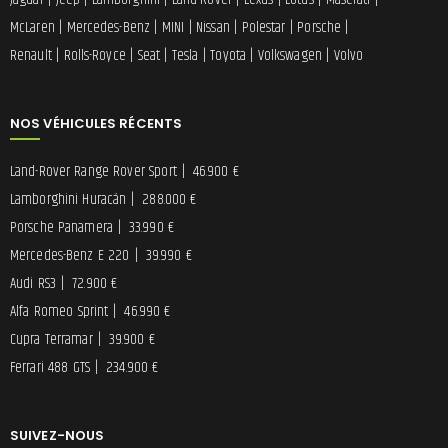
McLaren
|
Mercedes-Benz
|
MINI
|
Nissan
|
Polestar
|
Porsche
|
Renault
|
Rolls-Royce
|
Seat
|
Tesla
|
Toyota
|
Volkswagen
|
Volvo
NOS VÉHICULES RÉCENTS
Land-Rover Range Rover Sport
|
46.900 €
Lamborghini Huracán
|
288.000 €
Porsche Panamera
|
33.990 €
Mercedes-Benz E 220
|
39.990 €
Audi RS3
|
72.900 €
Alfa Romeo Sprint
|
46.990 €
Cupra Terramar
|
39.900 €
Ferrari 488 GTS
|
234.900 €
SUIVEZ-NOUS