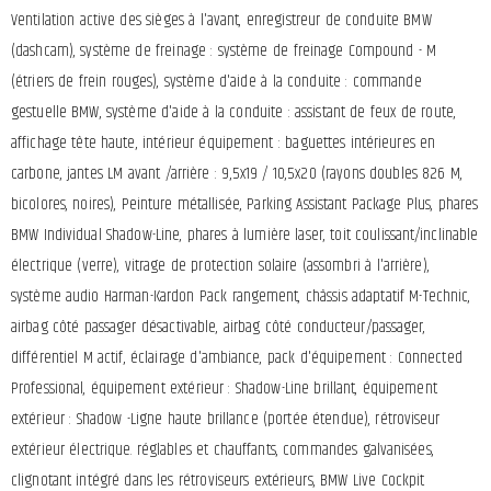
Ventilation active des sièges à l'avant, enregistreur de conduite BMW
(dashcam), système de freinage : système de freinage Compound - M
(étriers de frein rouges), système d'aide à la conduite : commande
gestuelle BMW, système d'aide à la conduite : assistant de feux de route,
affichage tête haute, intérieur équipement : baguettes intérieures en
carbone, jantes LM avant /arrière : 9,5x19 / 10,5x20 (rayons doubles 826 M,
bicolores, noires), Peinture métallisée, Parking Assistant Package Plus, phares
BMW Individual Shadow-Line, phares à lumière laser, toit coulissant/inclinable
électrique (verre), vitrage de protection solaire (assombri à l'arrière),
système audio Harman-Kardon Pack rangement, châssis adaptatif M-Technic,
airbag côté passager désactivable, airbag côté conducteur/passager,
différentiel M actif, éclairage d'ambiance, pack d'équipement : Connected
Professional, équipement extérieur : Shadow-Line brillant, équipement
extérieur : Shadow -Ligne haute brillance (portée étendue), rétroviseur
extérieur électrique. réglables et chauffants, commandes galvanisées,
clignotant intégré dans les rétroviseurs extérieurs, BMW Live Cockpit