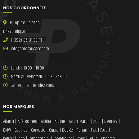
NOS COORDONNÉES
13, op de Geieren
L-4970 Dippach
(+352) 26 31 35 71
ni
lracorp@of
moc.esae
Lundi : 10:00 - 18:00
Mardi au Vendredi : 09:30 - 18:00
Samedi : Sur rendez-vous
NOS MARQUES
Abarth
|
Alfa Romeo
|
Alpina
|
Alpine
|
Aston Martin
|
Audi
|
Bentley
|
BMW
|
Cadillac
|
Corvette
|
Cupra
|
Dodge
|
Ferrari
|
Fiat
|
Ford
|
Jaguar
|
Jeep
|
Lamborghini
|
Land-Rover
|
Lexus
|
Lotus
|
Maserati
|