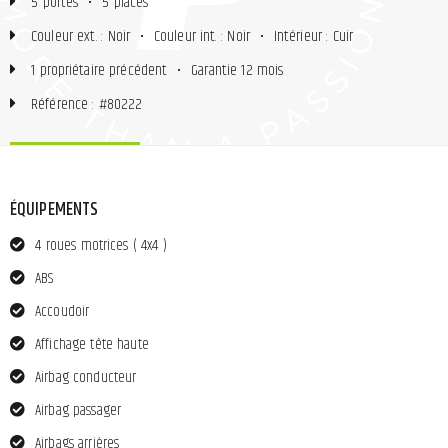
5 portes
•
5 places
Couleur ext. : Noir
•
Couleur int. : Noir
•
Intérieur : Cuir
1 propriétaire précédent
•
Garantie 12 mois
Référence : #80222
ÉQUIPEMENTS
4 roues motrices ( 4x4 )
ABS
Accoudoir
Affichage tête haute
Airbag conducteur
Airbag passager
Airbags arrières