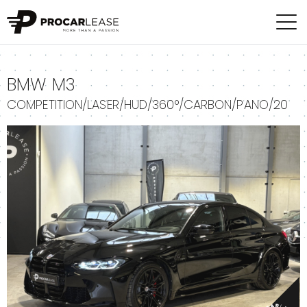
+
BMW M3
COMPETITION/LASER/HUD/360°/CARBON/PANO/20