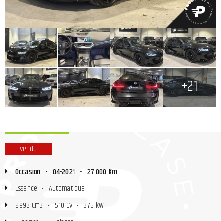
+
+
+
+
+
+
+
+21
Vendu
Occasion
•
04-2021
•
27.000 Km
Essence
•
Automatique
2.993 Cm3
•
510 CV
•
375 kW