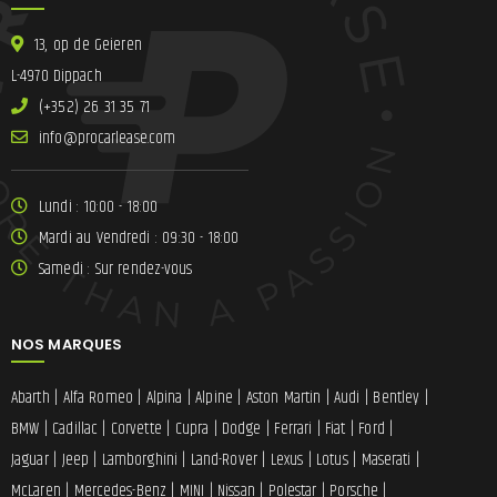
13, op de Geieren
L-4970 Dippach
(+352) 26 31 35 71
ni
lracorp@of
moc.esae
Lundi : 10:00 - 18:00
Mardi au Vendredi : 09:30 - 18:00
Samedi : Sur rendez-vous
NOS MARQUES
Abarth
|
Alfa Romeo
|
Alpina
|
Alpine
|
Aston Martin
|
Audi
|
Bentley
|
BMW
|
Cadillac
|
Corvette
|
Cupra
|
Dodge
|
Ferrari
|
Fiat
|
Ford
|
Jaguar
|
Jeep
|
Lamborghini
|
Land-Rover
|
Lexus
|
Lotus
|
Maserati
|
McLaren
|
Mercedes-Benz
|
MINI
|
Nissan
|
Polestar
|
Porsche
|