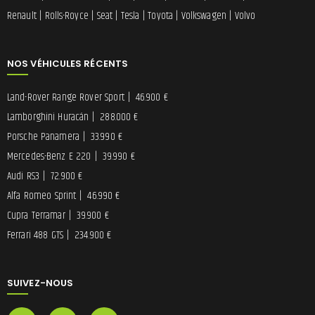
Renault
|
Rolls-Royce
|
Seat
|
Tesla
|
Toyota
|
Volkswagen
|
Volvo
NOS VÉHICULES RÉCENTS
Land-Rover Range Rover Sport
|
46.900 €
Lamborghini Huracán
|
288.000 €
Porsche Panamera
|
33.990 €
Mercedes-Benz E 220
|
39.990 €
Audi RS3
|
72.900 €
Alfa Romeo Sprint
|
46.990 €
Cupra Terramar
|
39.900 €
Ferrari 488 GTS
|
234.900 €
SUIVEZ-NOUS