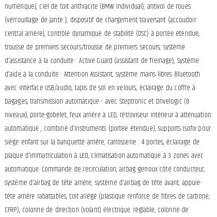
numérique), ciel de toit anthracite (BMW Individual), antivol de roues
(verrouillage de jante ), dispositif de chargement traversant (accoudoir
central arrière), contrôle dynamique de stabilité (DSC) à portée étendue,
trousse de premiers secours/trousse de premiers secours, système
d'assistance à la conduite : Active Guard (assistant de freinage), Système
d'aide à la conduite : Attention Assistant, système mains libres Bluetooth
avec interface USB/audio, tapis de sol en velours, éclairage du coffre à
bagages, transmission automatique - avec Steptronic et Drivelogic (8
niveaux), porte-gobelet, feux arrière à LED, rétroviseur intérieur à atténuation
automatique , combiné d'instruments (portée étendue), supports Isofix pour
siège enfant sur la banquette arrière, carrosserie : 4 portes, éclairage de
plaque d'immatriculation à LED, climatisation automatique à 3 zones avec
automatique. Commande de recirculation, airbag genoux côté conducteur,
système d'airbag de tête arrière, système d'airbag de tête avant, appuie-
tête arrière rabattables, toit allégé (plastique renforcé de fibres de carbone,
CFRP), colonne de direction (volant) électrique. réglable, colonne de