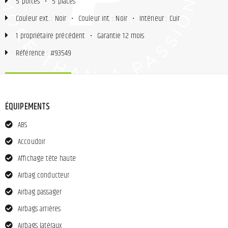
5 portes
•
5 places
Couleur ext. : Noir
•
Couleur int. : Noir
•
Intérieur : Cuir
1 propriétaire précédent
•
Garantie 12 mois
Référence : #93549
ÉQUIPEMENTS
ABS
Accoudoir
Affichage tête haute
Airbag conducteur
Airbag passager
Airbags arrières
Airbags latéraux