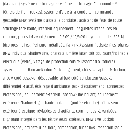
(dashcam), système de freinage : système de freinage Compound - M
(étriers de frein rouges), système d'aide à la conduite : commande
gestuelle BMW, système d'aide à la conduite : assistant de feux de route,
affichage tête haute, intérieur équipement : baguettes intérieures en
carbone, jantes LM avant /arrière : 9,5x19 / 10,5x20 (rayons doubles 826 M,
bicolores, noires), Peinture métallisée, Parking Assistant Package Plus, phares
BMW Individual Shadow-Line, phares à lumière laser, toit coulissant/inclinable
électrique (verre), vitrage de protection solaire (assombri à l'arrière),
système audio Harman-Kardon Pack rangement, châssis adaptatif M-Technic,
airbag côté passager désactivable, airbag côté conducteur/passager,
différentiel M actif, éclairage d'ambiance, pack d'équipement : Connected
Professional, équipement extérieur : Shadow-Line brillant, équipement
extérieur : Shadow -Ligne haute brillance (portée étendue), rétroviseur
extérieur électrique. réglables et chauffants, commandes galvanisées,
clignotant intégré dans les rétroviseurs extérieurs, BMW Live Cockpit
Professional, ordinateur de bord, compétition, tuner DAB (réception radio