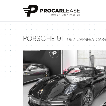
+
PORSCHE 911
992 CARRERA CABR
+
+