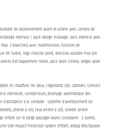
 assistant de stationnement avant et arrière avec caméra de
lairage intérieur / pack design éclairage, pack intérieur avec
 lisse, 3 branches) avec multifonction, fonction de
ue 911 Turbo), logo Porsche peint, direction assistée Plus (en
, sorties d'échappement noires, pack Sport Chrono, sièges sport
able et chauffant, les deux, clignotants LED, cabriolet, Connect
illance intérieure, compte-tours, allumage automatique des
e d'assistance à la conduite : système d'avertissement de
elets, phares à LED, feux arrière à LED, lunette arrière
siège enfant sur le siège passager avant, carrosserie : 2 portes,
sche Side Impact Protection System (POSIP), airbag tête/épaule