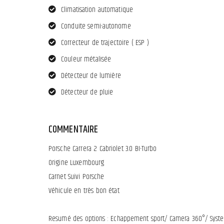
Climatisation automatique
Conduite semi-autonome
Correcteur de trajectoire ( ESP )
Couleur métalisée
Détecteur de lumière
Détecteur de pluie
COMMENTAIRE
Porsche Carrera 2 Cabriolet 3.0 BI-Turbo
Origine Luxembourg
Carnet Suivi Porsche
Véhicule en très bon état
Resumé des options : Echappement sport/ Camera 360°/ Systeme