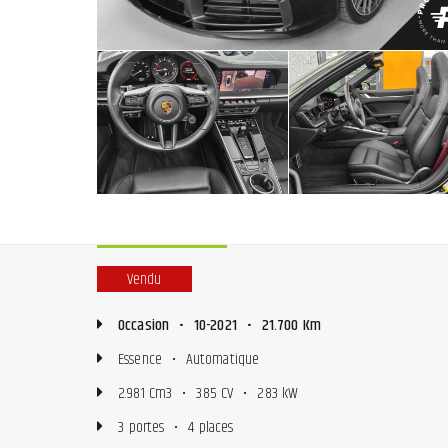
Vendu
Occasion
•
10-2021
•
21.700 Km
Essence
•
Automatique
2.981 Cm3
•
385 CV
•
283 kW
3 portes
•
4 places