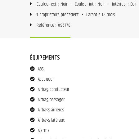
Couleur ext. : Noir
•
Couleur int. : Noir
•
Intérieur : Cuir
1 propriétaire précédent
•
Garantie 12 mois
Référence : #96778
ÉQUIPEMENTS
ABS
Accoudoir
Airbag conducteur
Airbag passager
Airbags arrières
Airbags latéraux
Alarme