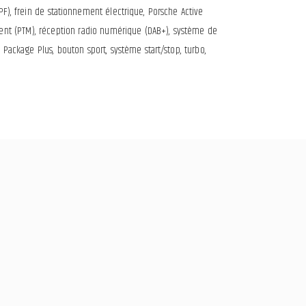
(OPF), frein de stationnement électrique, Porsche Active
t (PTM), réception radio numérique (DAB+), système de
d Package Plus, bouton sport, système start/stop, turbo,