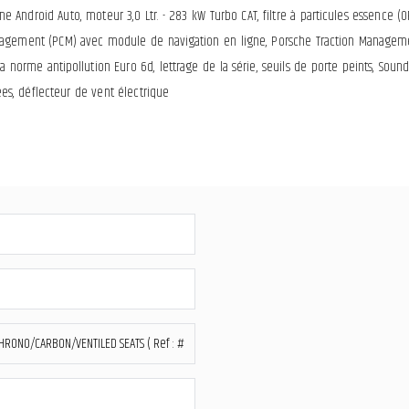
igne Android Auto, moteur 3,0 Ltr. - 283 kW Turbo CAT, filtre à particules essence 
ement (PCM) avec module de navigation en ligne, Porsche Traction Managemen
a norme antipollution Euro 6d, lettrage de la série, seuils de porte peints, Soun
es, déflecteur de vent électrique