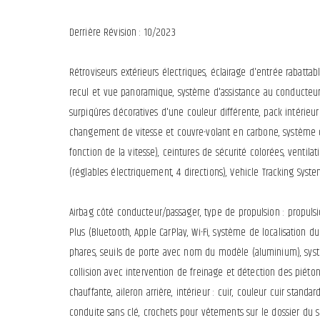
Derrière Révision : 10/2023
Rétroviseurs extérieurs électriques, éclairage d'entrée rabatt
recul et vue panoramique, système d'assistance au conducteur 
surpiqûres décoratives d'une couleur différente, pack intérieur
changement de vitesse et couvre-volant en carbone, système de r
fonction de la vitesse), ceintures de sécurité colorées, venti
(réglables électriquement, 4 directions), Vehicle Tracking Syste
Airbag côté conducteur/passager, type de propulsion : propulsion
Plus (Bluetooth, Apple CarPlay, Wi-Fi, système de localisation 
phares, seuils de porte avec nom du modèle (aluminium), systè
collision avec intervention de freinage et détection des piétons
chauffante, aileron arrière, intérieur : cuir, couleur cuir standard
conduite sans clé, crochets pour vêtements sur le dossier du s