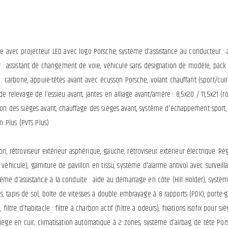
able avec projecteur LED avec logo Porsche, système d'assistance au conducteur :
: assistant de changement de voie, véhicule sans désignation de modèle, pack éc
 : carbone, appuie-têtes avant avec écusson Porsche, volant chauffant (sport/cuir
elevage de l'essieu avant, jantes en alliage avant/arrière : 8,5x20 / 11,5x21 (ro
lation des sièges avant, chauffage des sièges avant, système d'échappement sport
m Plus (PVTS Plus)
, rétroviseur extérieur asphérique, gauche, rétroviseur extérieur électrique. Régl
du véhicule), garniture de pavillon en tissu, système d'alarme antivol avec surve
me d'assistance à la conduite : aide au démarrage en côte (Hill Holder), systèm
, tapis de sol, boîte de vitesses à double embrayage à 8 rapports (PDK), porte-gob
, filtre d'habitacle : filtre à charbon actif (filtre à odeurs), fixations Isofix pour 
iège en cuir, climatisation automatique à 2 zones, système d'airbag de tête Por