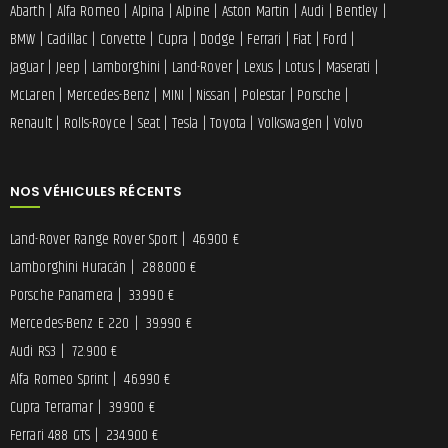
Abarth
|
Alfa Romeo
|
Alpina
|
Alpine
|
Aston Martin
|
Audi
|
Bentley
|
BMW
|
Cadillac
|
Corvette
|
Cupra
|
Dodge
|
Ferrari
|
Fiat
|
Ford
|
Jaguar
|
Jeep
|
Lamborghini
|
Land-Rover
|
Lexus
|
Lotus
|
Maserati
|
McLaren
|
Mercedes-Benz
|
MINI
|
Nissan
|
Polestar
|
Porsche
|
Renault
|
Rolls-Royce
|
Seat
|
Tesla
|
Toyota
|
Volkswagen
|
Volvo
NOS VÉHICULES RÉCENTS
Land-Rover Range Rover Sport
|
46.900 €
Lamborghini Huracán
|
288.000 €
Porsche Panamera
|
33.990 €
Mercedes-Benz E 220
|
39.990 €
Audi RS3
|
72.900 €
Alfa Romeo Sprint
|
46.990 €
Cupra Terramar
|
39.900 €
Ferrari 488 GTS
|
234.900 €